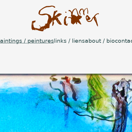
aintings / peintures
links / liens
about / bio
conta